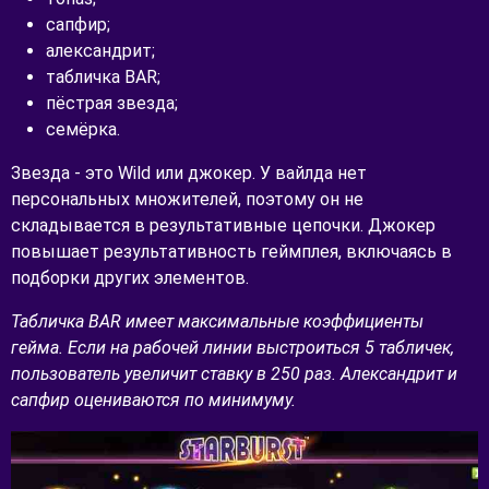
сапфир;
александрит;
табличка BAR;
пёстрая звезда;
семёрка.
Звезда - это Wild или джокер. У вайлда нет
персональных множителей, поэтому он не
складывается в результативные цепочки. Джокер
повышает результативность геймплея, включаясь в
подборки других элементов.
Табличка BAR имеет максимальные коэффициенты
гейма. Если на рабочей линии выстроиться 5 табличек,
пользователь увеличит ставку в 250 раз. Александрит и
сапфир оцениваются по минимуму.