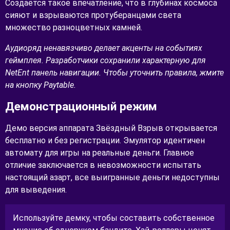
Создаётся такое впечатление, что в глубинах космоса
сияют и взрываются протуберанцами света
множество разноцветных камней.
Аудиоряд ненавязчиво делает акценты на событиях
геймплея. Разработчики сохранили характерную для
NetEnt панель навигации. Чтобы уточнить правила, жмите
на кнопку Paytable.
Демонстрационный режим
Демо версия аппарата Звёздный Взрыв открывается
бесплатно и без регистрации. Эмулятор идентичен
автомату для игры на реальные деньги. Главное
отличие заключается в невозможности испытать
настоящий азарт, все выигранные деньги недоступны
для выведения.
Используйте демку, чтобы составить собственное