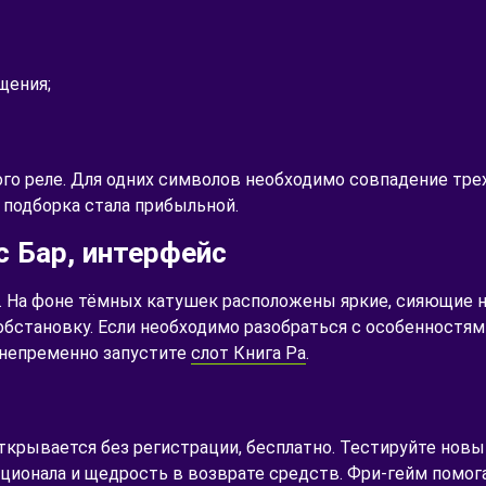
щения;
о реле. Для одних символов необходимо совпадение трех
 подборка стала прибыльной.
с Бар, интерфейс
. На фоне тёмных катушек расположены яркие, сияющие н
обстановку. Если необходимо разобраться с особенностя
е непременно запустите
слот Книга Ра
.
открывается без регистрации, бесплатно. Тестируйте новы
ионала и щедрость в возврате средств. Фри-гейм помогае