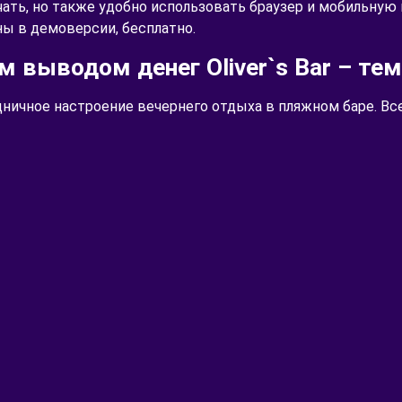
ачать, но также удобно использовать браузер и мобильную
ны в демоверсии, бесплатно.
 выводом денег Oliver`s Bar – те
ничное настроение вечернего отдыха в пляжном баре. Все