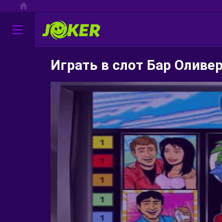
Играть в слот Бар Оливе