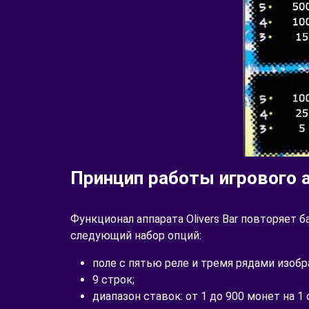
Принцип работы игрового 
Функционал аппарата Olivers Bar повторяет
следующий набор опций:
поле с пятью реле и тремя рядами изоб
9 строк;
диапазон ставок: от 1 до 900 монет на 1 