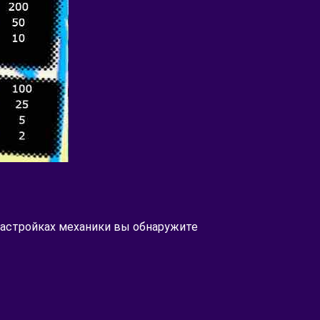
 настройках механики вы обнаружите