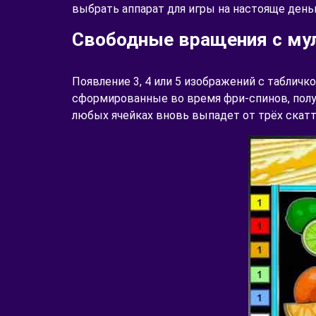
выбрать аппарат для игры на настояще деньг
Свободные вращения с му
Появление 3, 4 или 5 изображений с таблич
сформированные во время фри-спинов, полу
любых ячейках вновь выпадет от трёх скатт