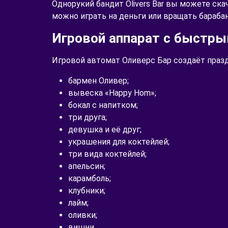
Однорукий бандит Olivers Bar вы можете ск
можно играть на деньги или вращать бараба
Игровой аппарат с быстрым
Игровой автомат Оливерс Бар создаёт празд
бармен Оливер;
вывеска «Happy Hom»;
бокал с напитком;
три друга;
девушка и её друг;
украшения для коктейлей;
три вида коктейлей;
апельсин;
карамболь;
клубники;
лайм;
оливки;
вишни.