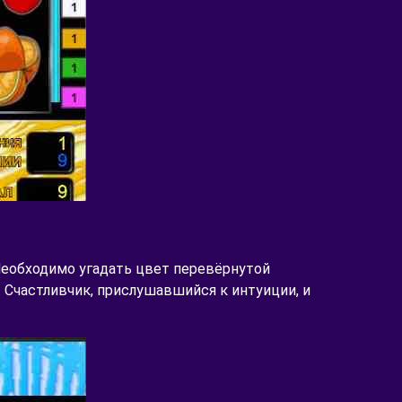
 Необходимо угадать цвет перевёрнутой
 Счастливчик, прислушавшийся к интуиции, и