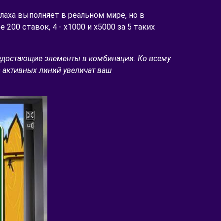
илаха выполняет в реальном мире, но в
00 ставок, 4 - х1000 и х5000 за 5 таких
недостающие элементы в комбинации. Ко всему
з активных линий увеличат ваш