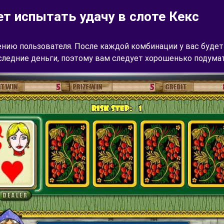
ет испытать удачу в слоте Кекс
нию пользователя. После каждой комбинации у вас будет
оследние деньги, поэтому вам следует хорошенько подумат