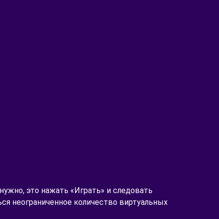
 нужно, это нажать «Играть» и следовать
ься неограниченное количество виртуальных