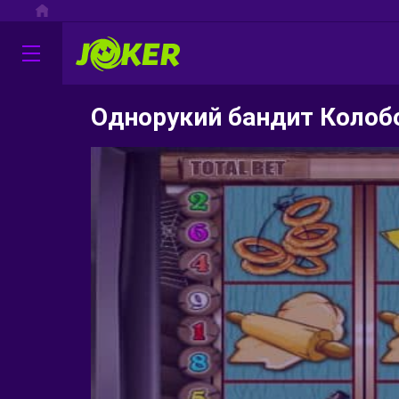
Однорукий бандит Колобо