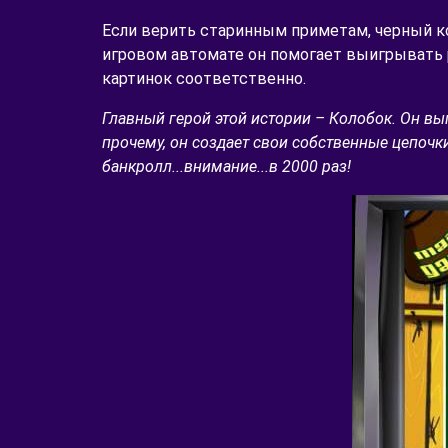
Если верить старинным приметам, черный кот
игровом автомате он помогает выигрывать ре
картинок соответственно.
Главный герой этой истории – Колобок. Он в
прочему, он создает свои собственные цепочк
банкролл...внимание...в 2000 раз!