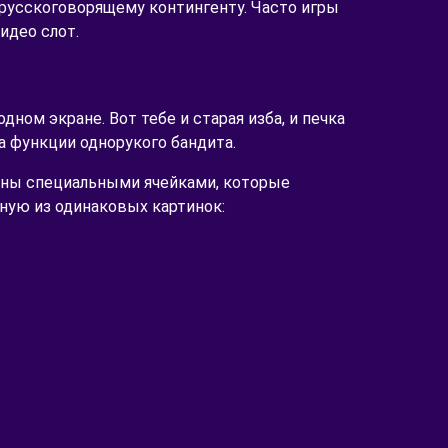
 русскоговорящему контингенту. Часто игры
идео слот.
дном экране. Вот тебе и старая изба, и печка
на функции однорукого бандита.
ачены специальными ячейками, которые
ную из одинаковых картинок: