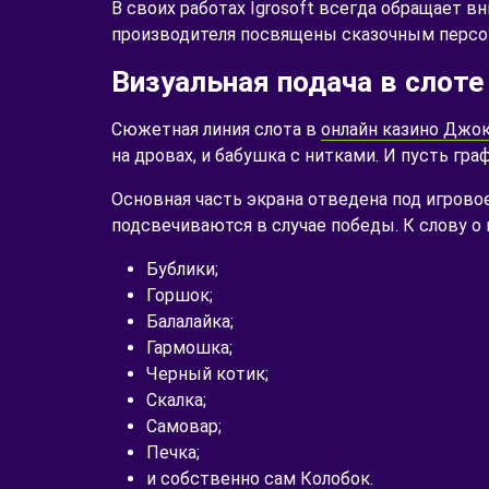
В своих работах Igrosoft всегда обращает 
производителя посвящены сказочным персона
Визуальная подача в слот
Сюжетная линия слота в
онлайн казино Джо
на дровах, и бабушка с нитками. И пусть гр
Основная часть экрана отведена под игрово
подсвечиваются в случае победы. К слову о
Бублики;
Горшок;
Балалайка;
Гармошка;
Черный котик;
Скалка;
Самовар;
Печка;
и собственно сам Колобок.