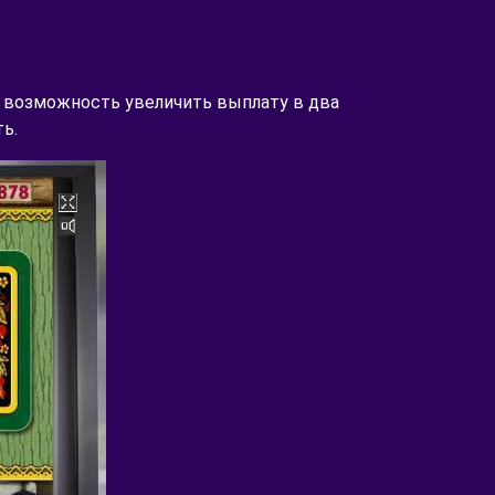
 возможность увеличить выплату в два
ь.