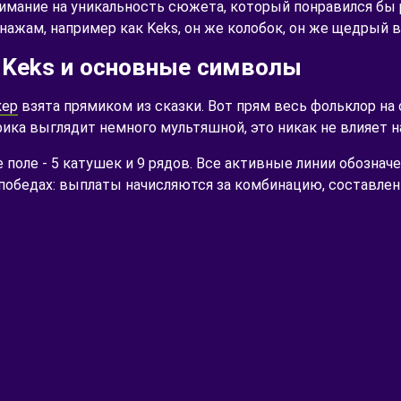
внимание на уникальность сюжета, который понравился бы
жам, например как Keks, он же колобок, он же щедрый в
е Keks и основные символы
кер
взята прямиком из сказки. Вот прям весь фольклор на о
афика выглядит немного мультяшной, это никак не влияет 
е поле - 5 катушек и 9 рядов. Все активные линии обозн
 победах: выплаты начисляются за комбинацию, составлен