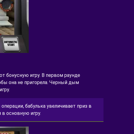
ют бонусную игру. В первом раунде
тобы она не пригорела. Черный дым
игру.
й операции, бабулька увеличивает приз в
я в основную игру.