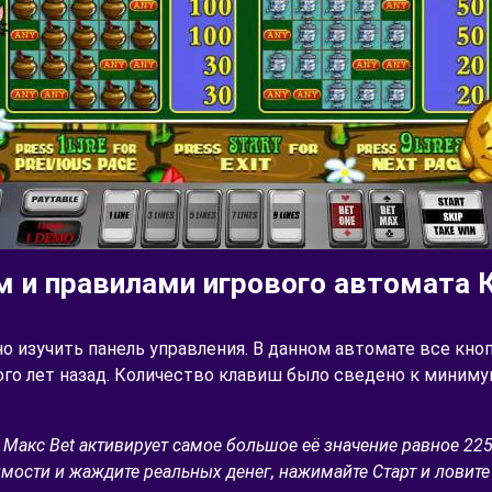
м и правилами игрового автомата 
но изучить панель управления. В данном автомате все кно
го лет назад. Количество клавиш было сведено к миниму
ак Макс Bet активирует самое большое её значение равное 22
мости и жаждите реальных денег, нажимайте Старт и ловит