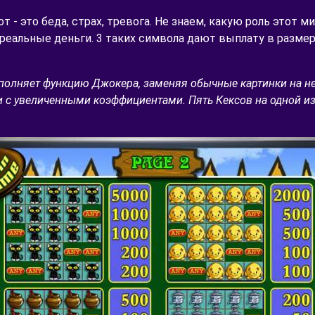
 - это беда, страх, тревога. Не знаем, какую роль этот м
альные деньги. 3 таких символа дают выплату в размере 2
ыполняет функцию Джокера, заменяя обычные картинки на 
и с увеличенными коэффициентами. Пять Кексов на одной и