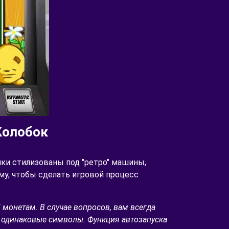
Колобок
пки стилизованы под "ретро" машины,
му, чтобы сделать игровой процесс
5 монетам. В случае вопросов, вам всегда
е одинаковые символы. Функция автозапуска